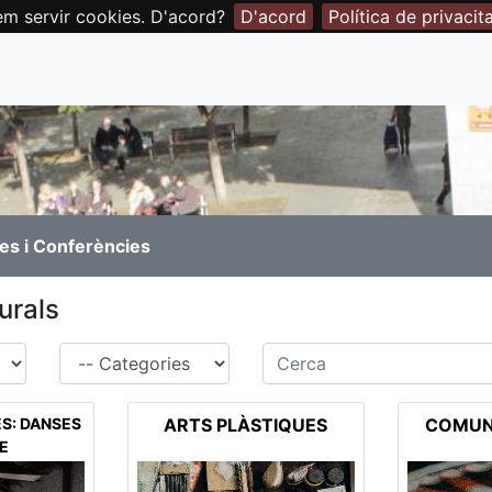
em servir cookies. D'acord?
D'acord
Política de privacit
es i Conferències
urals
Família
Cerca
S: DANSES
ARTS PLÀSTIQUES
COMUNI
RE