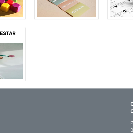
NESTAR
C
P
0