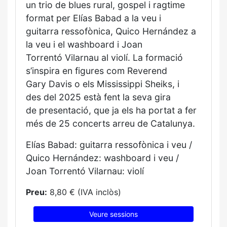
un trio de blues
rural, gospel i ragtime
format
per Elías Babad a la veu i
guitarra
ressofònica, Quico Hernández a
la
veu i el washboard i Joan
Torrentó
Vilarnau al violí. La formació
s’inspira
en figures com Reverend
Gary
Davis o els Mississippi Sheiks, i
des
del 2025 està fent la seva gira
de
presentació, que ja els ha portat a
fer
més de 25 concerts arreu de
Catalunya.
Elías Babad: guitarra ressofònica i
veu /
Quico Hernández: washboard
i veu /
Joan Torrentó Vilarnau: violí
Preu:
8,80 € (IVA inclòs)
Veure sessions