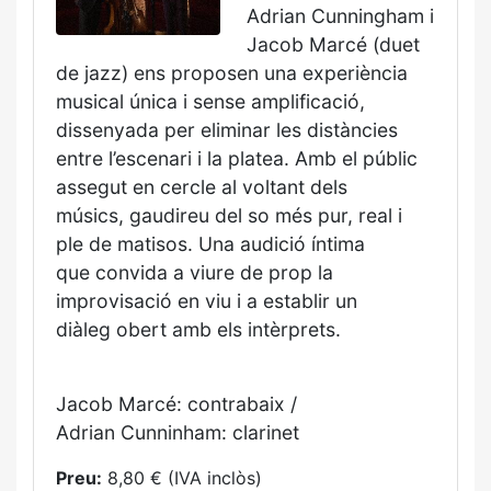
Adrian Cunningham i
Jacob Marcé
(duet
de jazz) ens proposen una
experiència
musical única i sense
amplificació,
dissenyada per eliminar
les distàncies
entre l’escenari
i la platea. Amb el públic
assegut
en cercle al voltant dels
músics,
gaudireu del so més pur, real i
ple
de matisos. Una audició íntima
que
convida a viure de prop la
improvisació
en viu i a establir un
diàleg
obert amb els intèrprets.
Jacob Marcé: contrabaix /
Adrian
Cunninham: clarinet
Preu:
8,80 € (IVA inclòs)