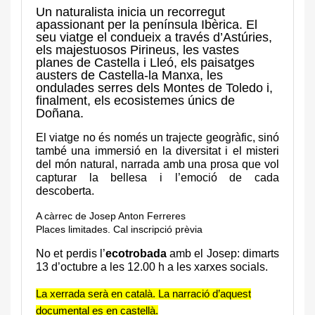
Un naturalista inicia un recorregut
apassionant per la península Ibèrica. El
seu viatge el condueix a través d’Astúries,
els majestuosos Pirineus, les vastes
planes de Castella i Lleó, els paisatges
austers de Castella-la Manxa, les
ondulades serres dels Montes de Toledo i,
finalment, els ecosistemes únics de
Doñana.
El viatge no és només un trajecte geogràfic, sinó
també una immersió en la diversitat i el misteri
del món natural, narrada amb una prosa que vol
capturar la bellesa i l’emoció de cada
descoberta.
A càrrec de Josep Anton Ferreres
Places limitades. Cal inscripció prèvia
No et perdis l’
ecotrobada
amb el Josep: dimarts
13 d’octubre a les 12.00 h a les xarxes socials.
La xerrada serà en català. La narració d’aquest
documental es en castellà.