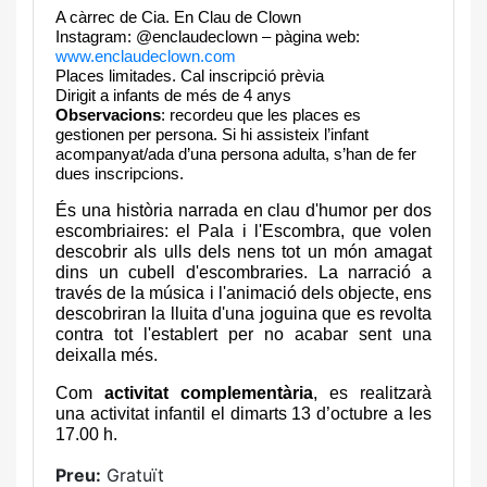
A càrrec de Cia. En Clau de Clown
Instagram: @enclaudeclown – pàgina web:
www.enclaudeclown.com
Places limitades. Cal inscripció prèvia
Dirigit a infants de més de 4 anys
Observacions
: recordeu que les places es
gestionen per persona. Si hi assisteix l’infant
acompanyat/ada d’una persona adulta, s’han de fer
dues inscripcions.
És una història narrada en clau d'humor per dos
escombriaires: el Pala i l'Escombra, que volen
descobrir als ulls dels nens tot un món amagat
dins un cubell d'escombraries. La narració a
través de la música i l'animació dels objecte, ens
descobriran la lluita d'una joguina que es revolta
contra tot l'establert per no acabar sent una
deixalla més.
Com
activitat complementària
, es realitzarà
una activitat infantil el dimarts 13 d’octubre a les
17.00 h.
Preu:
Gratuït