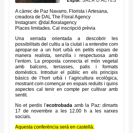
Espai:
SALA D'ACTES
A càrrec de Paz Navarro, Florista i Artesana,
creadora de DAL The Floral Agency
Instagram: @dal.floralagency
Places limitades. Cal inscripció prèvia
Una xerrada orientada a descobrir les
possibilitats del cultiu a la ciutat i a entendre com
apropar-se a un hort urbà en petits espais de
manera realista, senzilla i respectuosa amb
l’entorn. La proposta connecta el món vegetal
amb balcons, terrasses, patis i formats
domèstics. Introduir el públic en els principis
bàsics de l’hort urbà i l’agricultura ecològica,
mostrant com començar en espais reduïts i quins
aspectes cal tenir en compte per cultivar amb
sentit.
No et perdis l’
ecotrobada
amb la Paz: dimarts
17 de novembre a les 12.00 h a les xarxes
socials.
Aquesta conferència serà en castellà.