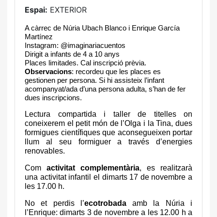
Espai:
EXTERIOR
A càrrec de Núria Ubach Blanco i Enrique García
Martínez
Instagram: @imaginariacuentos
Dirigit a infants de 4 a 10 anys
Places limitades. Cal inscripció prèvia.
Observacions
: recordeu que les places es
gestionen per persona. Si hi assisteix l’infant
acompanyat/ada d’una persona adulta, s’han de fer
dues inscripcions.
Lectura compartida i taller de titelles on
coneixerem el petit món de l’Olga i la Tina, dues
formigues científiques que aconsegueixen portar
llum al seu formiguer a través d’energies
renovables.
Com
activitat complementària
, es realitzarà
una activitat infantil el dimarts 17 de novembre a
les 17.00 h.
No et perdis l’
ecotrobada
amb la Núria i
l’Enrique: dimarts 3 de novembre a les 12.00 h a