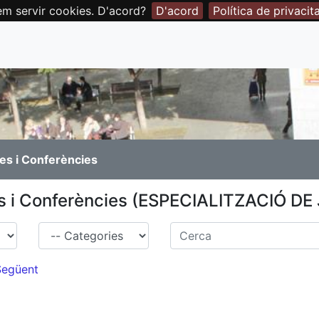
em servir cookies. D'acord?
D'acord
Política de privacit
es i Conferències
s i Conferències (ESPECIALITZACIÓ DE
Família
Cerca
Següent